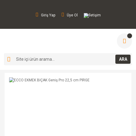
Giriş Yap
Üye Ol
İletişim
ARA