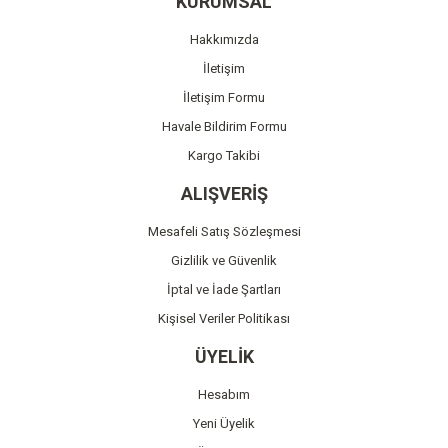
KURUMSAL
Ürün açıklamasında eksik bilgiler bulunuyor.
Hakkımızda
Ürün bilgilerinde hatalar bulunuyor.
İletişim
Ürün fiyatı diğer sitelerden daha pahalı.
İletişim Formu
Bu ürüne benzer farklı alternatifler olmalı.
Havale Bildirim Formu
Kargo Takibi
ALIŞVERİŞ
Mesafeli Satış Sözleşmesi
Gönder
Gizlilik ve Güvenlik
İptal ve İade Şartları
Kişisel Veriler Politikası
ÜYELİK
Hesabım
Yeni Üyelik