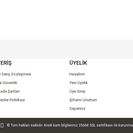
e diğer konularda yetersiz gördüğünüz noktaları öneri formunu kullanarak tarafımı
Bu ürüne ilk yorumu siz yapın!
ERİŞ
ÜYELİK
r.
Yorum Yaz
i Satış Sözleşmesi
Hesabım
ve Güvenlik
Yeni Üyelik
İade Şartları
Üye Girişi
eriler Politikası
Şifremi Unuttum
Sepetiniz
© Tüm hakları saklıdır. Kredi kartı bilgileriniz 256bit SSL sertifikası ile korunma