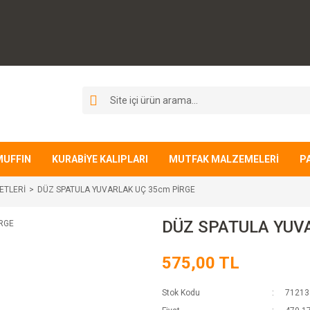
MUFFIN
KURABİYE KALIPLARI
MUTFAK MALZEMELERİ
P
ETLERİ
DÜZ SPATULA YUVARLAK UÇ 35cm PİRGE
DÜZ SPATULA YUV
575,00 TL
Stok Kodu
71213