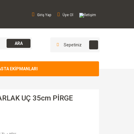
Giriş Yap
Üye Ol
İletişim
ARA
Sepetiniz
ASTA EKİPMANLARI
ARLAK UÇ 35cm PİRGE