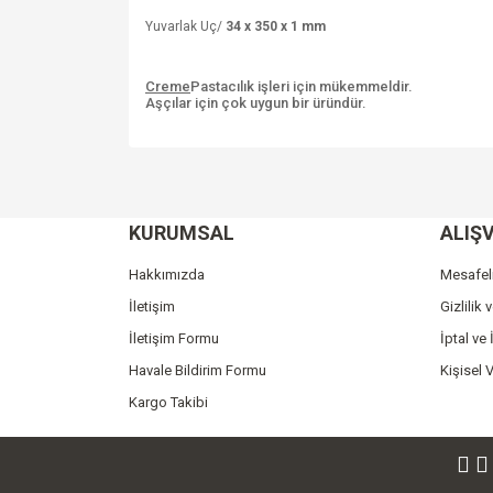
Yuvarlak Uç/
34 x 350 x 1 mm
Creme
Pastacılık işleri için mükemmeldir.
Aşçılar için çok uygun bir üründür.
Bu ürünün fiyat bilgisi, resim, ürün açıklamalarında v
Görüş ve önerileriniz için teşekkür ederiz.
KURUMSAL
ALIŞV
Ürün resmi kalitesiz, bozuk veya görüntülenemiyo
Ürün açıklamasında eksik bilgiler bulunuyor.
Hakkımızda
Mesafel
Ürün bilgilerinde hatalar bulunuyor.
İletişim
Gizlilik 
Ürün fiyatı diğer sitelerden daha pahalı.
İletişim Formu
İptal ve 
Bu ürüne benzer farklı alternatifler olmalı.
Havale Bildirim Formu
Kişisel V
Kargo Takibi