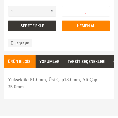
SEPETE EKLE
HEMEN AL
Karşılaştır
ÜRÜN BİLGİSİ
YORUMLAR
TAKSİT SEÇENEKLERİ
ÖN
Yükseklik: 51.0mm, Üst Çap18.0mm, Alt Çap
35.0mm
Bu ürünün fiyat bilgisi, resim, ürün açıklamalarında ve diğer
konularda yetersiz gördüğünüz noktaları öneri formunu
Bu ürüne ilk yorumu siz yapın!
kullanarak tarafımıza iletebilirsiniz.
Görüş ve önerileriniz için teşekkür ederiz.