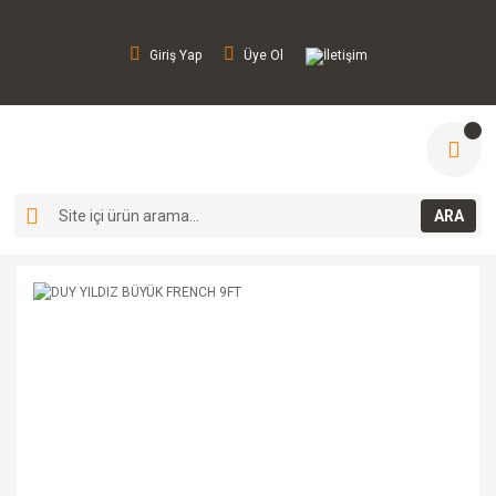
Giriş Yap
Üye Ol
İletişim
ARA