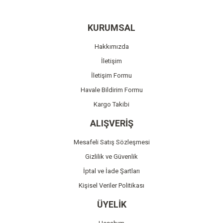
Yorum Yaz
Ürün resmi kalitesiz, bozuk veya görüntülenemiyor.
KURUMSAL
Ürün açıklamasında eksik bilgiler bulunuyor.
Hakkımızda
Ürün bilgilerinde hatalar bulunuyor.
İletişim
Ürün fiyatı diğer sitelerden daha pahalı.
İletişim Formu
Bu ürüne benzer farklı alternatifler olmalı.
Havale Bildirim Formu
Kargo Takibi
ALIŞVERİŞ
Mesafeli Satış Sözleşmesi
Gönder
Gizlilik ve Güvenlik
İptal ve İade Şartları
Kişisel Veriler Politikası
ÜYELİK