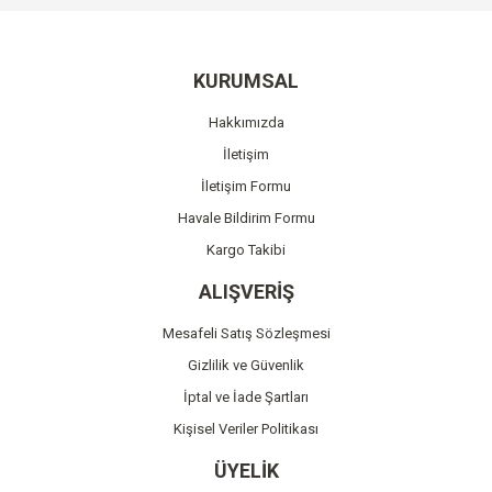
Görüş ve önerileriniz için teşekkür ederiz.
Yorum Yaz
Ürün resmi kalitesiz, bozuk veya görüntülenemiyor.
KURUMSAL
Ürün açıklamasında eksik bilgiler bulunuyor.
Hakkımızda
Ürün bilgilerinde hatalar bulunuyor.
İletişim
Ürün fiyatı diğer sitelerden daha pahalı.
İletişim Formu
Bu ürüne benzer farklı alternatifler olmalı.
Havale Bildirim Formu
Kargo Takibi
ALIŞVERİŞ
Mesafeli Satış Sözleşmesi
Gönder
Gizlilik ve Güvenlik
İptal ve İade Şartları
Kişisel Veriler Politikası
ÜYELİK