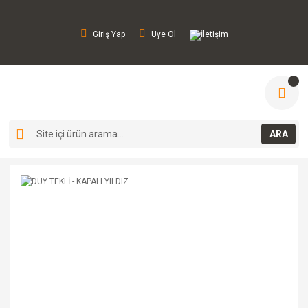
Giriş Yap
Üye Ol
İletişim
ARA