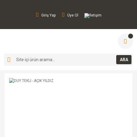
Giriş Yap
Üye Ol
İletişim
ARA