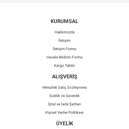
Görüş ve önerileriniz için teşekkür ederiz.
Yorum Yaz
Ürün resmi kalitesiz, bozuk veya görüntülenemiyor.
KURUMSAL
Ürün açıklamasında eksik bilgiler bulunuyor.
Hakkımızda
Ürün bilgilerinde hatalar bulunuyor.
İletişim
Ürün fiyatı diğer sitelerden daha pahalı.
İletişim Formu
Bu ürüne benzer farklı alternatifler olmalı.
Havale Bildirim Formu
Kargo Takibi
ALIŞVERİŞ
Mesafeli Satış Sözleşmesi
Gönder
Gizlilik ve Güvenlik
İptal ve İade Şartları
Kişisel Veriler Politikası
ÜYELİK