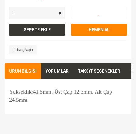
SEPETE EKLE
HEMEN AL
Karşılaştır
ÜRÜN BİLGİSİ
YORUMLAR
TAKSİT SEÇENEKLERİ
ÖN
Yükseklik:41.5mm, Üst Çap 12.3mm, Alt Çap
24.5mm
Bu ürünün fiyat bilgisi, resim, ürün açıklamalarında ve diğer
konularda yetersiz gördüğünüz noktaları öneri formunu
Bu ürüne ilk yorumu siz yapın!
kullanarak tarafımıza iletebilirsiniz.
Görüş ve önerileriniz için teşekkür ederiz.