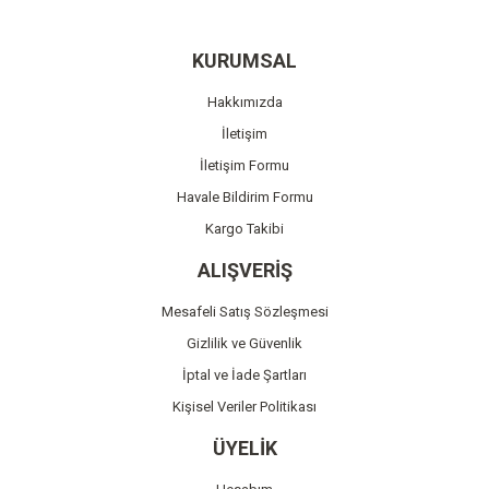
Yorum Yaz
Ürün resmi kalitesiz, bozuk veya görüntülenemiyor.
KURUMSAL
Ürün açıklamasında eksik bilgiler bulunuyor.
Hakkımızda
Ürün bilgilerinde hatalar bulunuyor.
İletişim
Ürün fiyatı diğer sitelerden daha pahalı.
İletişim Formu
Bu ürüne benzer farklı alternatifler olmalı.
Havale Bildirim Formu
Kargo Takibi
ALIŞVERİŞ
Mesafeli Satış Sözleşmesi
Gönder
Gizlilik ve Güvenlik
İptal ve İade Şartları
Kişisel Veriler Politikası
ÜYELİK