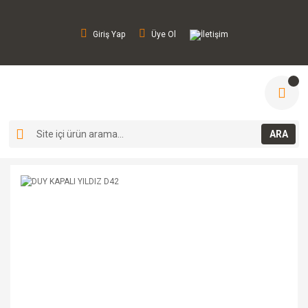
Giriş Yap
Üye Ol
İletişim
ARA