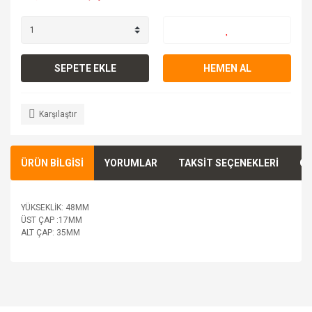
SEPETE EKLE
HEMEN AL
Karşılaştır
ÜRÜN BİLGİSİ
YORUMLAR
TAKSİT SEÇENEKLERİ
ÖN
YÜKSEKLİK: 48MM
ÜST ÇAP :17MM
ALT ÇAP: 35MM
Bu ürünün fiyat bilgisi, resim, ürün açıklamalarında ve diğer
konularda yetersiz gördüğünüz noktaları öneri formunu
Bu ürüne ilk yorumu siz yapın!
kullanarak tarafımıza iletebilirsiniz.
Görüş ve önerileriniz için teşekkür ederiz.