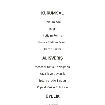
Yorum Yaz
Ürün resmi kalitesiz, bozuk veya görüntülenemiyor.
KURUMSAL
Ürün açıklamasında eksik bilgiler bulunuyor.
Hakkımızda
Ürün bilgilerinde hatalar bulunuyor.
İletişim
Ürün fiyatı diğer sitelerden daha pahalı.
İletişim Formu
Bu ürüne benzer farklı alternatifler olmalı.
Havale Bildirim Formu
Kargo Takibi
ALIŞVERİŞ
Mesafeli Satış Sözleşmesi
Gönder
Gizlilik ve Güvenlik
İptal ve İade Şartları
Kişisel Veriler Politikası
ÜYELİK