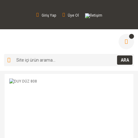
Giriş Yap
Üye Ol
İletişim
ARA