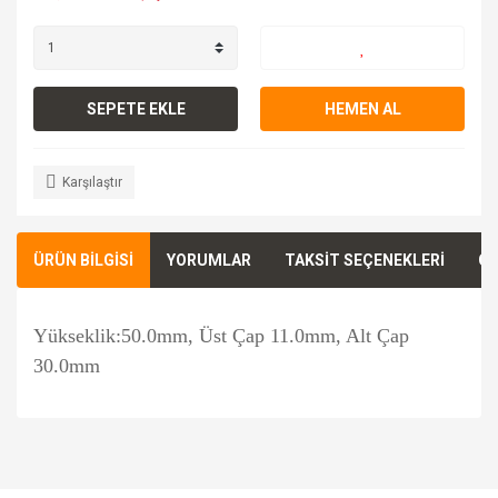
SEPETE EKLE
HEMEN AL
Karşılaştır
ÜRÜN BİLGİSİ
YORUMLAR
TAKSİT SEÇENEKLERİ
ÖN
Yükseklik:50.0mm, Üst Çap 11.0mm, Alt Çap
30.0mm
Bu ürünün fiyat bilgisi, resim, ürün açıklamalarında ve diğer
konularda yetersiz gördüğünüz noktaları öneri formunu
Bu ürüne ilk yorumu siz yapın!
kullanarak tarafımıza iletebilirsiniz.
Görüş ve önerileriniz için teşekkür ederiz.