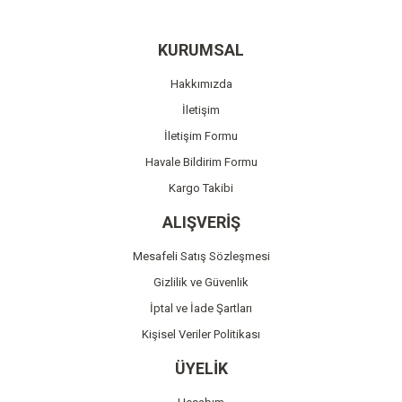
Yorum Yaz
Ürün resmi kalitesiz, bozuk veya görüntülenemiyor.
KURUMSAL
Ürün açıklamasında eksik bilgiler bulunuyor.
Hakkımızda
Ürün bilgilerinde hatalar bulunuyor.
İletişim
Ürün fiyatı diğer sitelerden daha pahalı.
İletişim Formu
Bu ürüne benzer farklı alternatifler olmalı.
Havale Bildirim Formu
Kargo Takibi
ALIŞVERİŞ
Mesafeli Satış Sözleşmesi
Gönder
Gizlilik ve Güvenlik
İptal ve İade Şartları
Kişisel Veriler Politikası
ÜYELİK