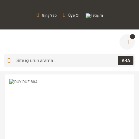
Giriş Yap
Üye Ol
İletişim
ARA