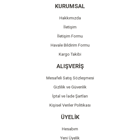
Ürün resmi kalitesiz, bozuk veya görüntülenemiyor.
KURUMSAL
Ürün açıklamasında eksik bilgiler bulunuyor.
Hakkımızda
Ürün bilgilerinde hatalar bulunuyor.
İletişim
Ürün fiyatı diğer sitelerden daha pahalı.
İletişim Formu
Bu ürüne benzer farklı alternatifler olmalı.
Havale Bildirim Formu
Kargo Takibi
ALIŞVERİŞ
Mesafeli Satış Sözleşmesi
Gönder
Gizlilik ve Güvenlik
İptal ve İade Şartları
Kişisel Veriler Politikası
ÜYELİK
Hesabım
Yeni Üyelik