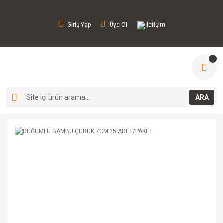
Giriş Yap
Üye Ol
İletişim
ARA