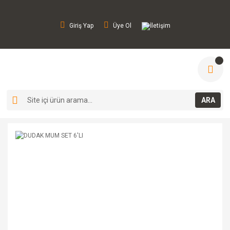
Giriş Yap
Üye Ol
İletişim
ARA