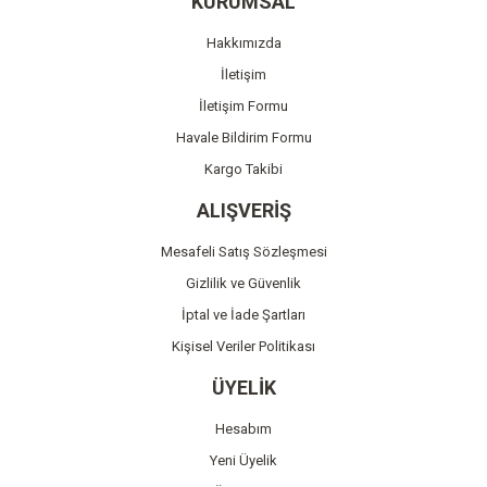
KURUMSAL
Ürün açıklamasında eksik bilgiler bulunuyor.
Hakkımızda
Ürün bilgilerinde hatalar bulunuyor.
İletişim
Ürün fiyatı diğer sitelerden daha pahalı.
İletişim Formu
Bu ürüne benzer farklı alternatifler olmalı.
Havale Bildirim Formu
Kargo Takibi
ALIŞVERİŞ
Mesafeli Satış Sözleşmesi
Gönder
Gizlilik ve Güvenlik
İptal ve İade Şartları
Kişisel Veriler Politikası
ÜYELİK
Hesabım
Yeni Üyelik