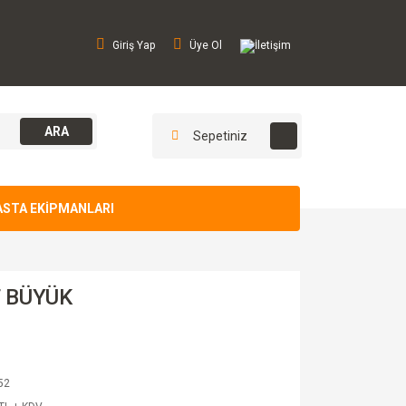
Giriş Yap
Üye Ol
İletişim
ARA
Sepetiniz
ASTA EKİPMANLARI
 BÜYÜK
52