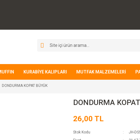
MUFFIN
KURABİYE KALIPLARI
MUTFAK MALZEMELERİ
P
DONDURMA KOPAT BÜYÜK
DONDURMA KOPAT
26,00 TL
Stok Kodu
JH-DS