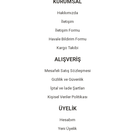
KURUMSAL
Ürün açıklamasında eksik bilgiler bulunuyor.
Hakkımızda
Ürün bilgilerinde hatalar bulunuyor.
İletişim
Ürün fiyatı diğer sitelerden daha pahalı.
İletişim Formu
Bu ürüne benzer farklı alternatifler olmalı.
Havale Bildirim Formu
Kargo Takibi
ALIŞVERİŞ
Mesafeli Satış Sözleşmesi
Gönder
Gizlilik ve Güvenlik
İptal ve İade Şartları
Kişisel Veriler Politikası
ÜYELİK
Hesabım
Yeni Üyelik