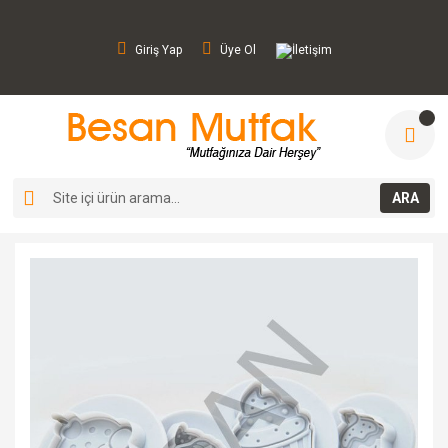
Giriş Yap
Üye Ol
İletişim
ARA