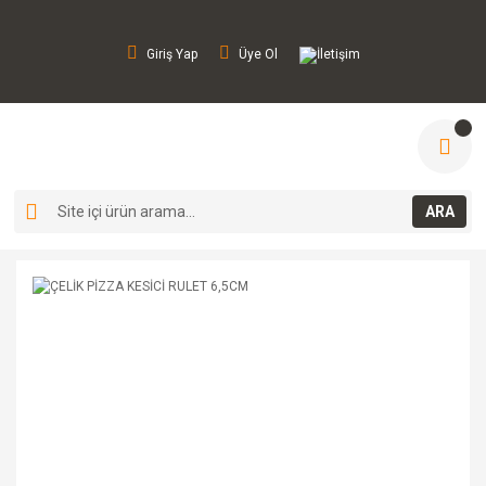
Giriş Yap
Üye Ol
İletişim
ARA