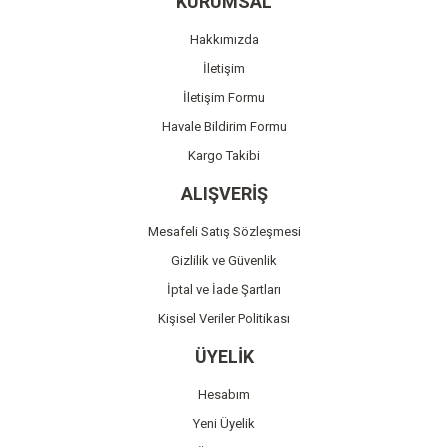
KURUMSAL
Ürün açıklamasında eksik bilgiler bulunuyor.
Hakkımızda
Ürün bilgilerinde hatalar bulunuyor.
İletişim
Ürün fiyatı diğer sitelerden daha pahalı.
İletişim Formu
Bu ürüne benzer farklı alternatifler olmalı.
Havale Bildirim Formu
Kargo Takibi
ALIŞVERİŞ
Mesafeli Satış Sözleşmesi
Gönder
Gizlilik ve Güvenlik
İptal ve İade Şartları
Kişisel Veriler Politikası
ÜYELİK
Hesabım
Yeni Üyelik