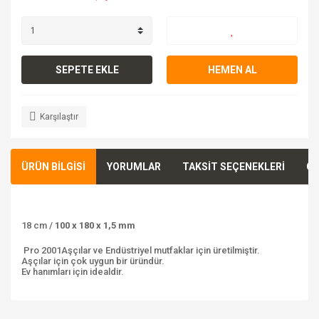
SEPETE EKLE
HEMEN AL
Karşılaştır
ÜRÜN BİLGİSİ
YORUMLAR
TAKSİT SEÇENEKLERİ
ÖN
18 cm /
100 x 180 x 1,5 mm
Pro 2001
Aşçılar ve Endüstriyel mutfaklar için üretilmiştir.
Aşçılar için çok uygun bir üründür.
Ev hanımları için idealdir.
Bu ürünün fiyat bilgisi, resim, ürün açıklamalarında ve diğer