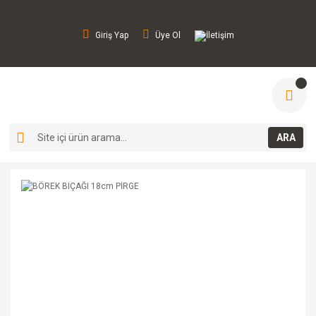
Giriş Yap
Üye Ol
İletişim
ARA