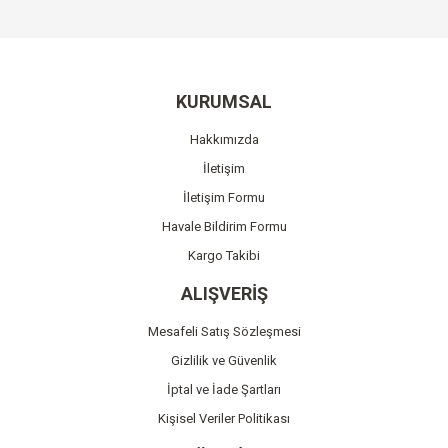
konularda yetersiz gördüğünüz noktaları öneri formunu
Bu ürüne ilk yorumu siz yapın!
kullanarak tarafımıza iletebilirsiniz.
Görüş ve önerileriniz için teşekkür ederiz.
Yorum Yaz
Ürün resmi kalitesiz, bozuk veya görüntülenemiyor.
KURUMSAL
Ürün açıklamasında eksik bilgiler bulunuyor.
Hakkımızda
Ürün bilgilerinde hatalar bulunuyor.
İletişim
Ürün fiyatı diğer sitelerden daha pahalı.
İletişim Formu
Bu ürüne benzer farklı alternatifler olmalı.
Havale Bildirim Formu
Kargo Takibi
ALIŞVERİŞ
Mesafeli Satış Sözleşmesi
Gönder
Gizlilik ve Güvenlik
İptal ve İade Şartları
Kişisel Veriler Politikası