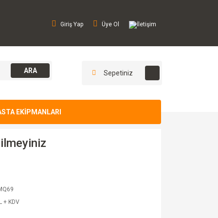
Giriş Yap
Üye Ol
İletişim
ARA
Sepetiniz
ASTA EKİPMANLARI
ilmeyiniz
MQ69
L + KDV