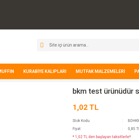
MUFFIN
KURABİYE KALIPLARI
MUTFAK MALZEMELERİ
P
bkm test ürünüdür s
1,02 TL
Stok Kodu
BDHK
Fiyat
0,85 T
* 1,02 TL den başlayan taksitlerle!!