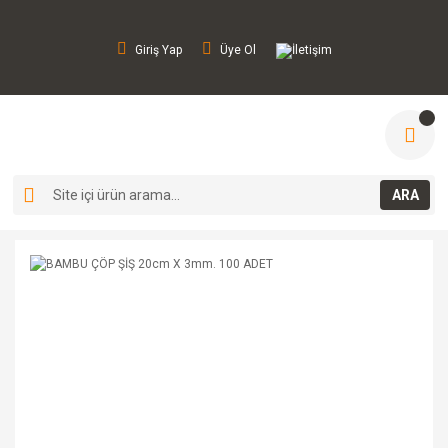
Giriş Yap
Üye Ol
İletişim
ARA