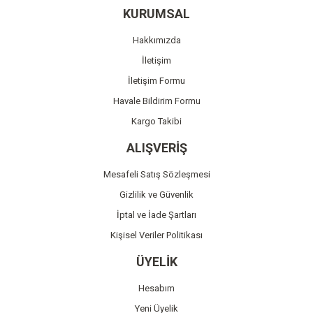
Ürün resmi kalitesiz, bozuk veya görüntülenemiyor.
KURUMSAL
Ürün açıklamasında eksik bilgiler bulunuyor.
Hakkımızda
Ürün bilgilerinde hatalar bulunuyor.
İletişim
Ürün fiyatı diğer sitelerden daha pahalı.
İletişim Formu
Bu ürüne benzer farklı alternatifler olmalı.
Havale Bildirim Formu
Kargo Takibi
ALIŞVERİŞ
Mesafeli Satış Sözleşmesi
Gönder
Gizlilik ve Güvenlik
İptal ve İade Şartları
Kişisel Veriler Politikası
ÜYELİK
Hesabım
Yeni Üyelik