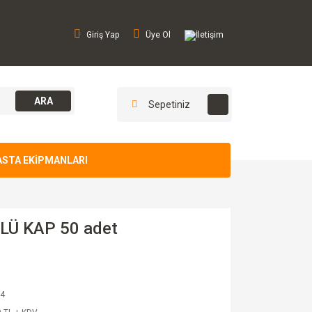
Giriş Yap
Üye Ol
İletişim
ARA
Sepetiniz
ASTA EKİPMANLARI
Ü KAP 50 adet
4