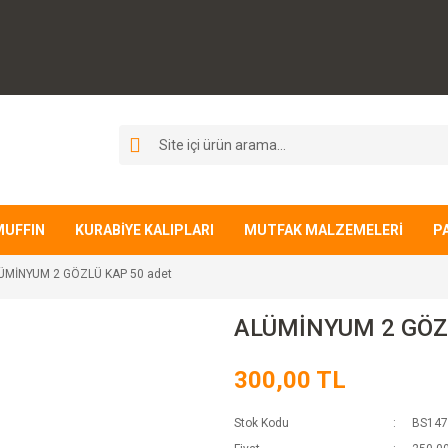
MUFFIN
KURABİYE KALIPLARI
MUTFAK MALZEMELERİ
P
ÜMİNYUM 2 GÖZLÜ KAP 50 adet
ALÜMİNYUM 2 GÖZL
300,00 TL
Stok Kodu
BS147