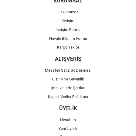
KURUMSAL
Ürün açıklamasında eksik bilgiler bulunuyor.
Hakkımızda
Ürün bilgilerinde hatalar bulunuyor.
İletişim
Ürün fiyatı diğer sitelerden daha pahalı.
İletişim Formu
Bu ürüne benzer farklı alternatifler olmalı.
Havale Bildirim Formu
Kargo Takibi
ALIŞVERİŞ
Mesafeli Satış Sözleşmesi
Gönder
Gizlilik ve Güvenlik
İptal ve İade Şartları
Kişisel Veriler Politikası
ÜYELİK
Hesabım
Yeni Üyelik