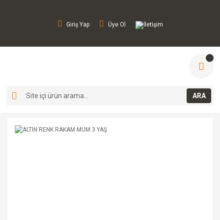
Giriş Yap
Üye Ol
İletişim
ARA