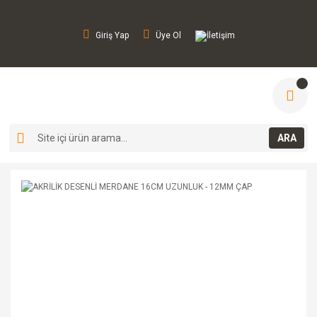
Giriş Yap
Üye Ol
İletişim
ARA