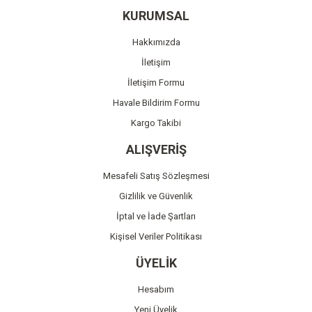
Ürün resmi kalitesiz, bozuk veya görüntülenemiyor.
KURUMSAL
Ürün açıklamasında eksik bilgiler bulunuyor.
Hakkımızda
Ürün bilgilerinde hatalar bulunuyor.
İletişim
Ürün fiyatı diğer sitelerden daha pahalı.
İletişim Formu
Bu ürüne benzer farklı alternatifler olmalı.
Havale Bildirim Formu
Kargo Takibi
ALIŞVERİŞ
Mesafeli Satış Sözleşmesi
Gönder
Gizlilik ve Güvenlik
İptal ve İade Şartları
Kişisel Veriler Politikası
ÜYELİK
Hesabım
Yeni Üyelik